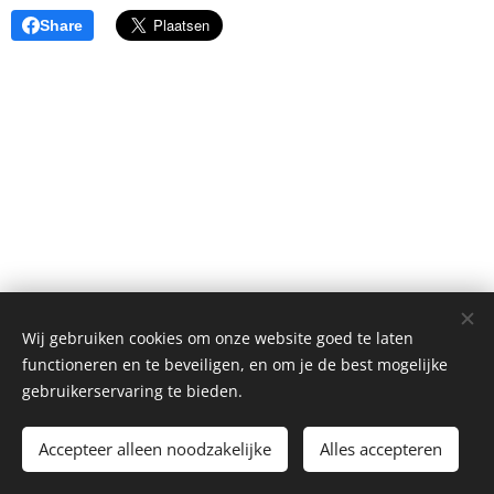
Share
Wij gebruiken cookies om onze website goed te laten
© 202 De Wissel Alle rechten voorbehouden
functioneren en te beveiligen, en om je de best mogelijke
gebruikerservaring te bieden.
Deze website is ontwikkeld in samenwerking met Growth4all :
www.growth4all.eu
Accepteer alleen noodzakelijke
Alles accepteren
Cookies