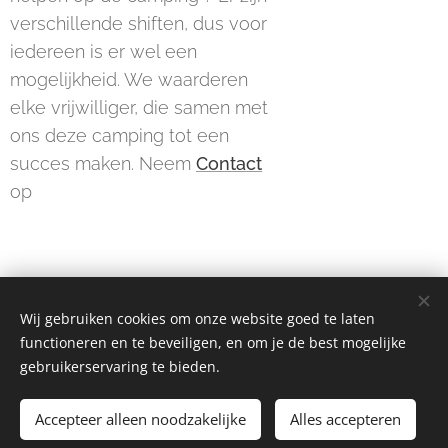
verschillende shiften, dus voor
iedereen is er wel een
mogelijkheid. We waarderen
elke vrijwilliger, die samen met
ons deze camping tot een
succes maken. Neem
Contact
op
Wij gebruiken cookies om onze website goed te laten
© 202 De Wissel Alle rechten voorbehouden
functioneren en te beveiligen, en om je de best mogelijke
gebruikerservaring te bieden.
Deze website is ontwikkeld in samenwerking met Growth4all :
www.growth4all.eu
Accepteer alleen noodzakelijke
Alles accepteren
Cookies