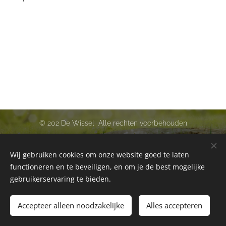
© 202 De Wissel Alle rechten voorbehouden
Deze website is ontwikkeld in samenwerking met Growth4all :
www.growth4all.eu
Wij gebruiken cookies om onze website goed te laten
functioneren en te beveiligen, en om je de best mogelijke
Cookies
gebruikerservaring te bieden.
Accepteer alleen noodzakelijke
Alles accepteren
Toevoegen aan de winkelwagen